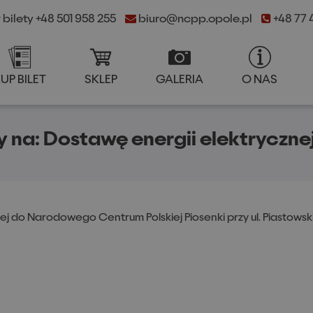
bilety +48 501 958 255
biuro@ncpp.opole.pl
+48 77 4
UP BILET
SKLEP
GALERIA
O NAS
++
A
A
KUP BILET
SKLEP
GALERIA
O NA
A
ny na: Dostawę energii elektrycz
j do Narodowego Centrum Polskiej Piosenki przy ul. Piastowski