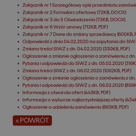
Załącznik nr 1 Szczegółowy opis przedmiotu zamówie
Załącznik nr 2 Formularz ofertowy (72KB, DOCX)
Załącznik nr 3 do 5 Oświadczenia (72KB, DOCX)
Załącznik nr 6 Wzór umowy (712KB, PDF)
Załącznik nr 7 Dane do zmiany sprzedawcy (600KB, 
Odpowiedzi z dnia 04.02.2020 na zapytania do SIWZ
Zmiana treści SIWZ z dn. 04.02.2020 (330KB, PDF)
Ogłoszenie o zmianie ogłoszenia o zamówieniu z dn.
Pytania i odpowiedzi do SIWZ z dn. 05.02.2020 (316K
Zmiana treści SIWZ z dn. 06.02.2020 (1062KB, PDF)
Ogłoszenie o zmianie ogłoszenia o zamówieniu z dn. 
Pytania i odpowiedzi do SIWZ z dn. 06.02.2020 (856K
Informacja z otwarcia ofert (443KB, PDF)
Informacja o wyborze najkorzystniejszej oferty (434
Ogłoszenie o udzieleniu zamówienia (863KB, PDF)
« POWRÓT