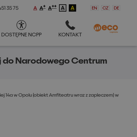
+
++
A
A
51 35 75
EN
CZ
DE
A
A
A
DOSTĘPNE NCPP
KONTAKT
S
DOSTĘPNE NCPP
KONTAKT
nej do Narodowego Centrum
ej 14a w Opolu (obiekt Amfiteatru wraz z zapleczem) w