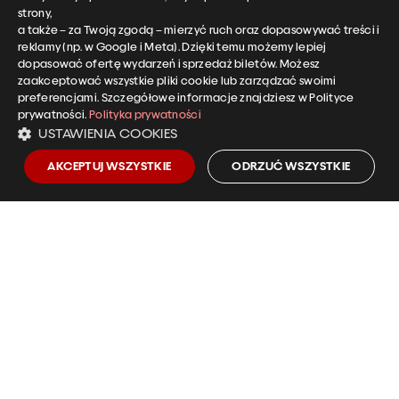
strony,
a także – za Twoją zgodą – mierzyć ruch oraz dopasowywać treści i
reklamy (np. w Google i Meta). Dzięki temu możemy lepiej
dopasować ofertę wydarzeń i sprzedaż biletów. Możesz
zaakceptować wszystkie pliki cookie lub zarządzać swoimi
preferencjami. Szczegółowe informacje znajdziesz w Polityce
Narodowe Centrum Polskiej Piosenki
prywatności.
Polityka prywatności
USTAWIENIA COOKIES
ul. Piastowska 14A
45-081 Opole
AKCEPTUJ WSZYSTKIE
ODRZUĆ WSZYSTKIE
Informacje o biletach i koncertach
tel.:
+48 501 958 255
kasa@ncpp.opole.pl
EN
CZ
DE
Polityka prywatności NCPP
Deklaracja dostępności NCPP