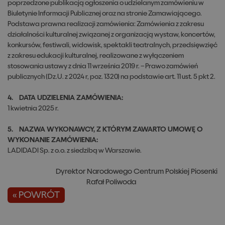
poprzedzone publikacją ogłoszenia o udzielanym zamówieniu w
Biuletynie Informacji Publicznej oraz na stronie Zamawiającego.
Podstawa prawna realizacji zamówienia: Zamówienia z zakresu
działalności kulturalnej związanej z organizacją wystaw, koncertów,
konkursów, festiwali, widowisk, spektakli teatralnych, przedsięwzięć
z zakresu edukacji kulturalnej, realizowane z wyłączeniem
stosowania ustawy z dnia 11 września 2019 r. – Prawo zamówień
publicznych (Dz.U. z 2024 r, poz. 1320) na podstawie art. 11 ust. 5 pkt 2.
4. DATA UDZIELENIA ZAMÓWIENIA:
1 kwietnia 2025 r.
5. NAZWA WYKONAWCY, Z KTÓRYM ZAWARTO UMOWĘ O
WYKONANIE ZAMÓWIENIA:
LADIDADI Sp. z o.o. z siedzibą w Warszawie.
Dyrektor Narodowego Centrum Polskiej Piosenki
Rafał Poliwoda
« POWRÓT