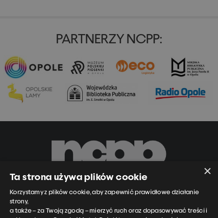
PARTNERZY NCPP:
×
Ta strona używa plików cookie
Korzystamy z plików cookie, aby zapewnić prawidłowe działanie
strony,
Narodowe Centrum Polskiej Piosenki
a także – za Twoją zgodą – mierzyć ruch oraz dopasowywać treści i
ul. Piastowska 14A