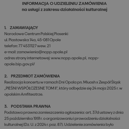
INFORMACJA O UDZIELENIU ZAMÓWIENIA
na usługi z zakresu działalności kulturalnej
1. ZAMAWIAJĄCY
Narodowe Centrum Polskiej Piosenki
ul. Piastowska 14a, 45-081 Opole
telefon: 77 4531127 wew. 21
e-mail: zamowienia@ncpp.opole.pl
adres strony internetowej: www.ncpp.opole.pl, ncpp-
opole.bip.gov.pl/
2. PRZEDMIOT ZAMÓWIENIA
Realizacja koncertu w ramach Dni Opola pn. Miuosh x Zespół Śląsk
„PIEŚNI WSPÓŁCZESNE TOM II”, który odbędzie się 24 maja 2025 r. w
opolskim Amfiteatrze.
3. PODSTAWA PRAWNA
Podstawa prawna zamieszczenia ogłoszenia: art. 37d ustawy z dnia
25 października 1991 r. o organizowaniu i prowadzeniu działalności
kulturalnej (Dz. U. z 2024 r. poz. 87). Udzielenie zamówienia było