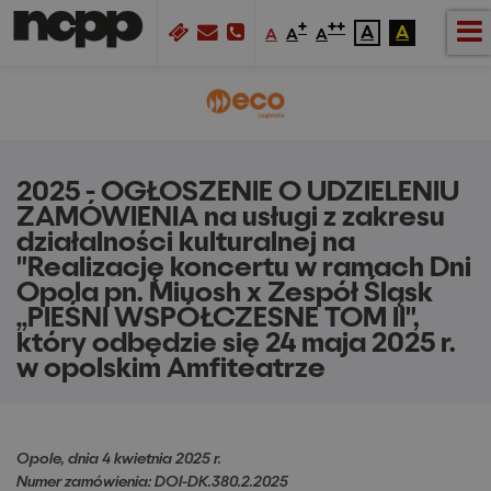
+
++
A
A
A
A
A
2025 - OGŁOSZENIE O UDZIELENIU
ZAMÓWIENIA na usługi z zakresu
działalności kulturalnej na
"Realizację koncertu w ramach Dni
Opola pn. Miuosh x Zespół Śląsk
„PIEŚNI WSPÓŁCZESNE TOM II",
który odbędzie się 24 maja 2025 r.
w opolskim Amfiteatrze
Opole, dnia 4 kwietnia 2025 r.
Numer zamówienia: DOI-DK.380.2.2025