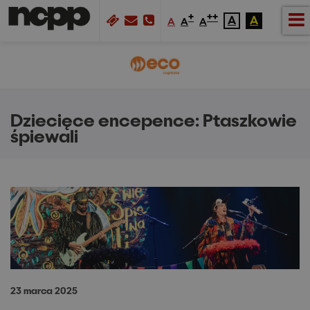
+
++
A
A
A
A
A
Dziecięce encepence: Ptaszkowie
śpiewali
23 marca 2025