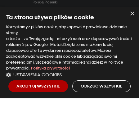
×
Ta strona używa plików cookie
Narodowe Centrum Polskiej Piosenki
Korzystamy z plików cookie, aby zapewnić prawidłowe działanie
ul. Piastowska 14A
strony,
45-081 Opole
a także – za Twoją zgodą – mierzyć ruch oraz dopasowywać treści i
reklamy (np. w Google i Meta). Dzięki temu możemy lepiej
dopasować ofertę wydarzeń i sprzedaż biletów. Możesz
zaakceptować wszystkie pliki cookie lub zarządzać swoimi
preferencjami. Szczegółowe informacje znajdziesz w Polityce
prywatności.
Polityka prywatności
Informacje o biletach i koncertach
USTAWIENIA COOKIES
tel.:
+48 501 958 255
kasa@ncpp.opole.pl
AKCEPTUJ WSZYSTKIE
ODRZUĆ WSZYSTKIE
EN
CZ
DE
Polityka prywatności NCPP
Deklaracja dostępności NCPP
Klauzula informacyjna – monitoring wizyjny
Niezbędnik bywalca NCPP