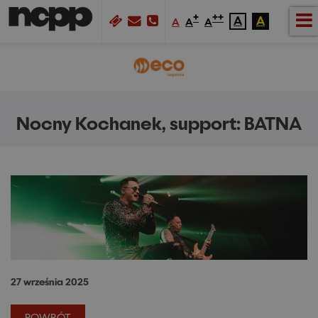
+
++
A
A
A
A
A
Nocny Kochanek, support: BATNA
27 września 2025
POWRÓT