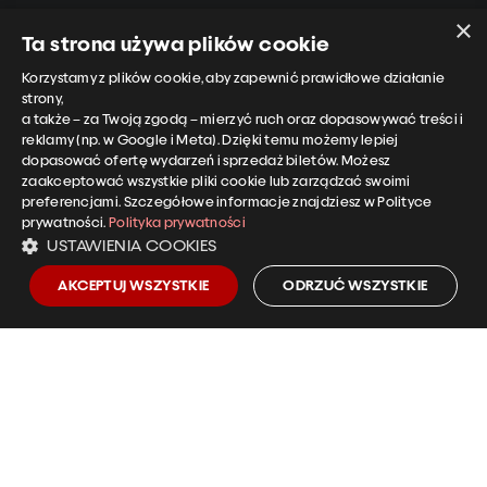
×
Ta strona używa plików cookie
Narodowe Centrum Polskiej Piosenki
Korzystamy z plików cookie, aby zapewnić prawidłowe działanie
ul. Piastowska 14A
strony,
45-081 Opole
a także – za Twoją zgodą – mierzyć ruch oraz dopasowywać treści i
reklamy (np. w Google i Meta). Dzięki temu możemy lepiej
dopasować ofertę wydarzeń i sprzedaż biletów. Możesz
zaakceptować wszystkie pliki cookie lub zarządzać swoimi
preferencjami. Szczegółowe informacje znajdziesz w Polityce
prywatności.
Polityka prywatności
Informacje o biletach i koncertach
USTAWIENIA COOKIES
tel.:
+48 501 958 255
kasa@ncpp.opole.pl
AKCEPTUJ WSZYSTKIE
ODRZUĆ WSZYSTKIE
EN
CZ
DE
Polityka prywatności NCPP
Deklaracja dostępności NCPP
Klauzula informacyjna – monitoring wizyjny
Niezbędnik bywalca NCPP
Mapa strony