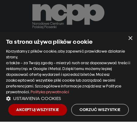
×
Ta strona używa plików cookie
Narodowe Centrum Polskiej Piosenki
Korzystamy z plików cookie, aby zapewnić prawidłowe działanie
ul. Piastowska 14A
strony,
45-081 Opole
a także – za Twoją zgodą – mierzyć ruch oraz dopasowywać treści i
reklamy (np. w Google i Meta). Dzięki temu możemy lepiej
dopasować ofertę wydarzeń i sprzedaż biletów. Możesz
zaakceptować wszystkie pliki cookie lub zarządzać swoimi
preferencjami. Szczegółowe informacje znajdziesz w Polityce
prywatności.
Polityka prywatności
Informacje o biletach i koncertach
USTAWIENIA COOKIES
tel.:
+48 501 958 255
kasa@ncpp.opole.pl
AKCEPTUJ WSZYSTKIE
ODRZUĆ WSZYSTKIE
EN
CZ
DE
Polityka prywatności NCPP