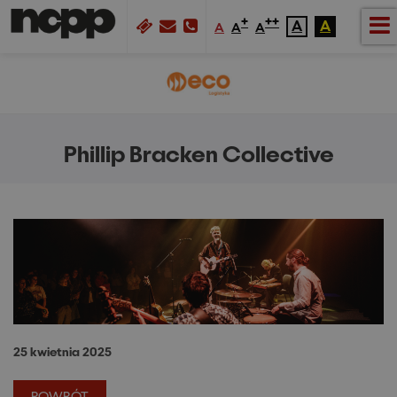
+
++
A
A
A
A
A
Phillip Bracken Collective
25 kwietnia 2025
POWRÓT