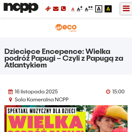
+
++
A
A
A
A
A
Dziecięce Encepence: Wielka
podróż Papugi – Czyli z Papugą za
Atlantykiem
16 listopada 2025
15:00
Sala Kameralna NCPP