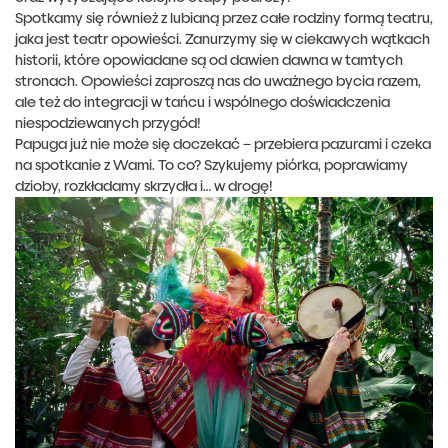
Spotkamy się również z lubianą przez całe rodziny formą teatru,
jaka jest teatr opowieści. Zanurzymy się w ciekawych wątkach
historii, które opowiadane są od dawien dawna w tamtych
stronach. Opowieści zaproszą nas do uważnego bycia razem,
ale też do integracji w tańcu i wspólnego doświadczenia
niespodziewanych przygód!
Papuga już nie może się doczekać – przebiera pazurami i czeka
na spotkanie z Wami. To co? Szykujemy piórka, poprawiamy
dzioby, rozkładamy skrzydła i… w drogę!