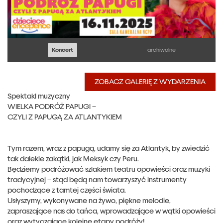
Koncert
archiwalne
ZOBACZ GALERIĘ Z WYDARZENIA
Spektakl muzyczny
WIELKA PODRÓŻ PAPUGI –
CZYLI Z PAPUGĄ ZA ATLANTYKIEM
Tym razem, wraz z papugą, udamy się za Atlantyk, by zwiedzić
tak dalekie zakątki, jak Meksyk czy Peru.
Będziemy podróżować szlakiem teatru opowieści oraz muzyki
tradycyjnej – stąd będą nam towarzyszyć instrumenty
pochodzące z tamtej części świata.
Usłyszymy, wykonywane na żywo, piękne melodie,
zapraszające nas do tańca, wprowadzające w wątki opowieści
oraz wytyczające kolejne etapy podróży!