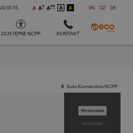
+
++
A
A
51 35 75
EN
CZ
DE
A
A
A
DOSTĘPNE NCPP
KONTAKT
S
DOSTĘPNE NCPP
KONTAKT
Sala Kameralna NCPP
Wydarzenie
archiwalne