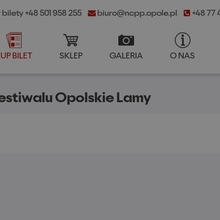
bilety +48 501 958 255
biuro@ncpp.opole.pl
+48 77 4
UP BILET
SKLEP
GALERIA
O NAS
++
A
A
KUP BILET
SKLEP
GALERIA
O NA
A
estiwalu Opolskie Lamy