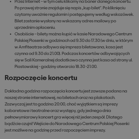
Przez Internet – w tym celu klikamy na baner danego koncertu.
Po prawej stronie znajduje się napis „kup bilet”. Po kliknięciu
czytamy uważnie regulamin i postępujemy według wskazówek.
Bilet zostanie wysłany na wskazany adres mailowy po
uprzednim opłaceniu.
Osobiście – bilety można kupić w kasie Narodowego Centrum
Polskiej Piosenki w godzinach od 9.30 do 17.30 (w dniu, w którym
w Amfiteatrze odbywa się impreza biletowana, kasa jest
czynna od 9.30 do 21.00). Podczas koncertów odbywających
się w Sali Kameralnej dodatkowo czynna jest kasa od strony ul.
Piastowskiej - godziny otwarcia 18.30 -21.00.
Rozpoczęcie koncertu
Dokładna godzina rozpoczęcia koncertu jest zawsze podana na
naszej stronie internetowej, na biletach oraz na plakatach.
Zazwyczaj jest to godzina 20:00, choć wyjątkiem są imprezy
kabaretowe i teatralne oraz występy, gdy jednego dnia
pełnowymiarowy koncert gra więcej niż jeden zespół. Dlatego
bądźcie czujni! Wejście do Narodowego Centrum Polskiej Piosenki
jest możliwe na godzinę przed rozpoczęciem imprezy.