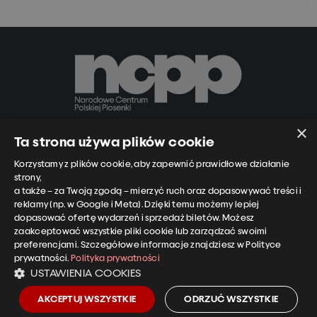
×
Ta strona używa plików cookie
Narodowe Centrum Polskiej Piosenki
Korzystamy z plików cookie, aby zapewnić prawidłowe działanie
ul. Piastowska 14A
strony,
45-081 Opole
a także – za Twoją zgodą – mierzyć ruch oraz dopasowywać treści i
reklamy (np. w Google i Meta). Dzięki temu możemy lepiej
dopasować ofertę wydarzeń i sprzedaż biletów. Możesz
zaakceptować wszystkie pliki cookie lub zarządzać swoimi
preferencjami. Szczegółowe informacje znajdziesz w Polityce
prywatności.
Polityka prywatności
Informacje o biletach i koncertach
USTAWIENIA COOKIES
tel.:
+48 501 958 255
kasa@ncpp.opole.pl
AKCEPTUJ WSZYSTKIE
ODRZUĆ WSZYSTKIE