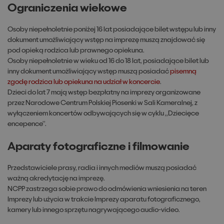
Ograniczenia wiekowe
Osoby niepełnoletnie poniżej 16 lat posiadające bilet wstępu lub inny
dokument umożliwiający wstęp na imprezę muszą znajdować się
pod opieką rodzica lub prawnego opiekuna.
Osoby niepełnoletnie w wieku od 16 do 18 lat, posiadające bilet lub
inny dokument umożliwiający wstęp muszą posiadać
pisemną
zgodę rodzica lub opiekuna na udział w koncercie
.
Dzieci do lat 7 mają wstęp bezpłatny na imprezy organizowane
przez Narodowe Centrum Polskiej Piosenki w Sali Kameralnej, z
wyłączeniem koncertów odbywających się w cyklu ,,Dziecięce
encepence’’.
Aparaty fotograficzne i filmowanie
Przedstawiciele prasy, radia i innych mediów muszą posiadać
ważną akredytację na imprezę.
NCPP zastrzega sobie prawo do odmówienia wniesienia na teren
Imprezy lub użycia w trakcie Imprezy aparatu fotograficznego,
kamery lub innego sprzętu nagrywającego audio-video.