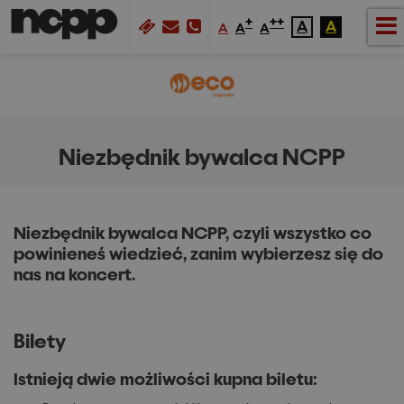
+
++
A
A
A
A
A
Niezbędnik bywalca NCPP
Niezbędnik bywalca NCPP, czyli wszystko co
powinieneś wiedzieć, zanim wybierzesz się do
nas na koncert.
Bilety
Istnieją dwie możliwości kupna biletu: