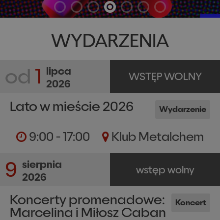
WYDARZENIA
od
1
lipca
WSTĘP WOLNY
2026
Lato w mieście 2026
Wydarzenie
9:00 - 17:00
Klub Metalchem
9
sierpnia
wstęp wolny
2026
Koncerty promenadowe:
Koncert
Marcelina i Miłosz Caban