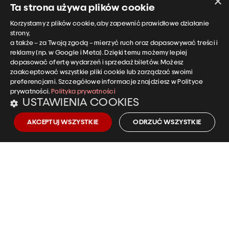
×
Ta strona używa plików cookie
Informacje o biletach i
Korzystamy z plików cookie, aby zapewnić prawidłowe działanie
koncertach
strony,
a także – za Twoją zgodą – mierzyć ruch oraz dopasowywać treści i
tel.:
+48 501 958 255
reklamy (np. w Google i Meta). Dzięki temu możemy lepiej
kasa@ncpp.opole.pl
dopasować ofertę wydarzeń i sprzedaż biletów. Możesz
zaakceptować wszystkie pliki cookie lub zarządzać swoimi
preferencjami. Szczegółowe informacje znajdziesz w Polityce
EN
CZ
DE
prywatności.
Polityka prywatności
USTAWIENIA COOKIES
Polityka prywatności NCPP
AKCEPTUJ WSZYSTKIE
ODRZUĆ WSZYSTKIE
Deklaracja dostępności NCPP
Klauzula informacyjna – monitoring
wizyjny
Niezbędnik bywalca NCPP
Mapa strony