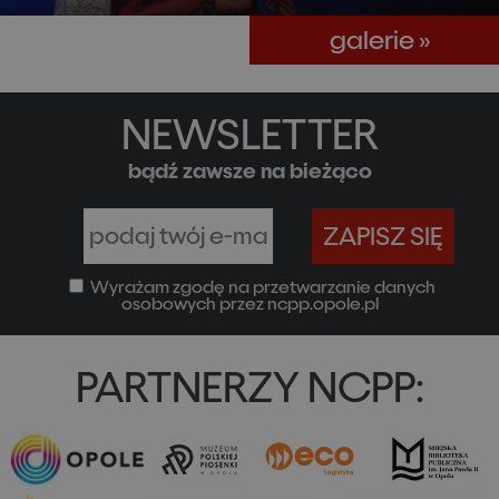
galerie »
NEWSLETTER
bądź zawsze na bieżąco
Zostaw
E-
ZAPISZ SIĘ
puste
mail
pole
Wyrażam zgodę na przetwarzanie danych
osobowych przez ncpp.opole.pl
PARTNERZY NCPP: