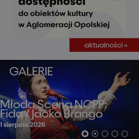
aktualności »
GALERIE
Młoda Scena NCPP:
Fida / Jacko Brango
1 sierpnia 2026