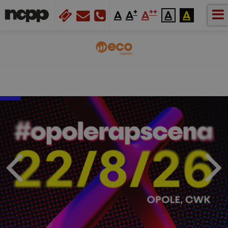
+
++
A
A
A
A
A