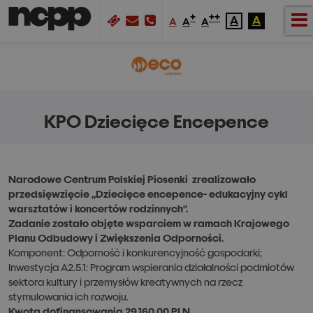
+
++
A
A
A
A
A
KPO Dziecięce Encepence
Narodowe Centrum Polskiej Piosenki zrealizowało
przedsięwzięcie ,,Dziecięce encepence- edukacyjny cykl
warsztatów i koncertów rodzinnych''.
Zadanie zostało objęte wsparciem w ramach Krajowego
Planu Odbudowy i Zwiększenia Odporności.
Komponent: Odporność i konkurencyjność gospodarki;
Inwestycja A2.5.1: Program wspierania działalności podmiotów
sektora kultury i przemysłów kreatywnych na rzecz
stymulowania ich rozwoju.
Kwota dofinansowania 29.160,00 PLN.