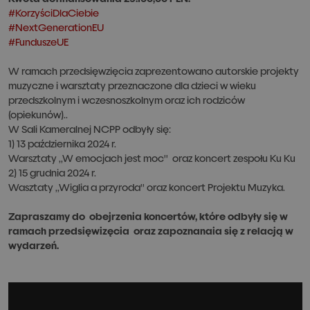
#KorzyściDlaCiebie
#NextGenerationEU
#FunduszeUE
W ramach przedsięwzięcia zaprezentowano autorskie projekty
muzyczne i warsztaty przeznaczone dla dzieci w wieku
przedszkolnym i wczesnoszkolnym oraz ich rodziców
(opiekunów)..
W Sali Kameralnej NCPP odbyły się:
1) 13 października 2024 r.
Warsztaty ,,W emocjach jest moc'' oraz koncert zespołu Ku Ku
2) 15 grudnia 2024 r.
Wasztaty ,,Wiglia a przyroda'' oraz koncert Projektu Muzyka.
Zapraszamy do obejrzenia koncertów, które odbyły się w
ramach przedsięwizęcia oraz zapoznanaia się z relacją w
wydarzeń.