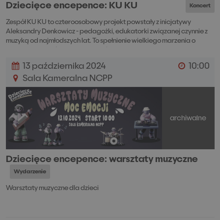
Dziecięce encepence: KU KU
Koncert
Zespół KU KU to czteroosobowy projekt powstały z inicjatywy
Aleksandry Denkowicz - pedagożki, edukatorki związanej czynnie z
muzyką od najmłodszych lat. To spełnienie wielkiego marzenia o
tworzeniu utworów dla publiczności w każdym wieku, muzyki bliskiej
małym i dużym.
13 października 2024
10:00
Sala Kameralna NCPP
archiwalne
Dziecięce encepence: warsztaty muzyczne
Wydarzenie
Warsztaty muzyczne dla dzieci