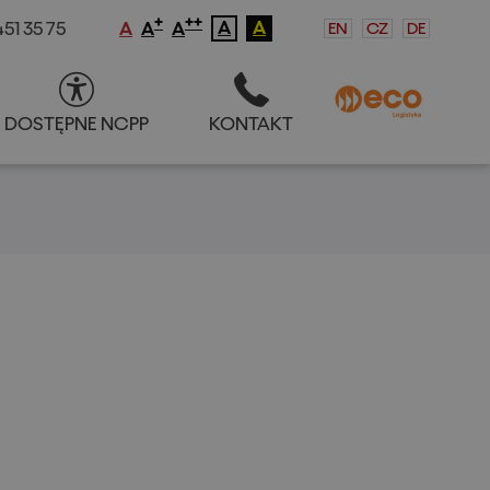
+
++
A
A
51 35 75
EN
CZ
DE
A
A
A
DOSTĘPNE NCPP
KONTAKT
S
DOSTĘPNE NCPP
KONTAKT