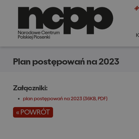
K
+
A
A
Plan postępowań na 2023
Załączniki:
plan postępowań na 2023 (36KB, PDF)
« POWRÓT