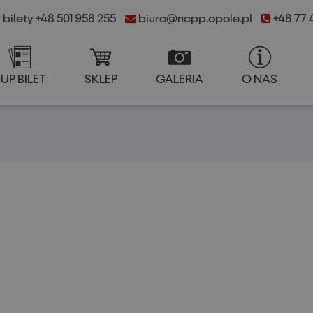
bilety +48 501 958 255
biuro@ncpp.opole.pl
+48 77 4
UP BILET
SKLEP
GALERIA
O NAS
++
A
A
KUP BILET
SKLEP
GALERIA
O NA
A